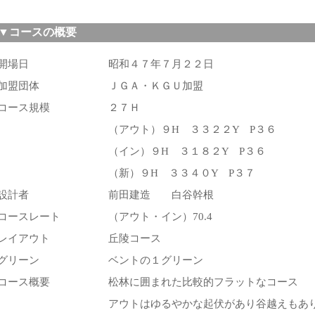
▼コースの概要
開場日
昭和４７年７月２２日
加盟団体
ＪＧＡ・ＫＧＵ加盟
コース規模
２７Ｈ
（アウト）９H ３３２２Y P３６
（イン）９H ３１８２Y P３６
（新）９H ３３４０Y P３７
設計者
前田建造 白谷幹根
コースレート
（アウト・イン）70.4
レイアウト
丘陵コース
グリーン
ベントの１グリーン
コース概要
松林に囲まれた比較的フラットなコース
アウトはゆるやかな起伏があり谷越えもあ