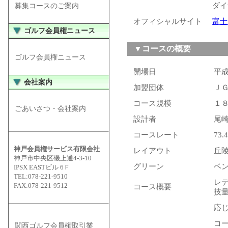
ダイ
募集コースのご案内
オフィシャルサイト
富士
ゴルフ会員権ニュース
▼コースの概要
ゴルフ会員権ニュース
開場日
平
会社案内
加盟団体
Ｊ
コース規模
１８
ごあいさつ・会社案内
設計者
尾
コースレート
73.4
神戸会員権サービス有限会社
レイアウト
丘
神戸市中央区磯上通4-3-10
グリーン
ベ
IPSX EASTビル 6Ｆ
TEL:078-221-9510
レ
FAX:078-221-9512
コース概要
技
応
コ
関西ゴルフ会員権取引業