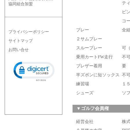
テ
協同組合加盟
ピ
コ
プレー
全
プライバシーポリシー
２サムプレー
サイトマップ
スループレー
可
お問い合せ
乗用カートFW走行
不
Click to open certificate verification popup
ブレザー着用
要
半ズボンに短ソックス
不
練習場
１
シューズ
ソ
▼ゴルフ会員権
経営会社
株