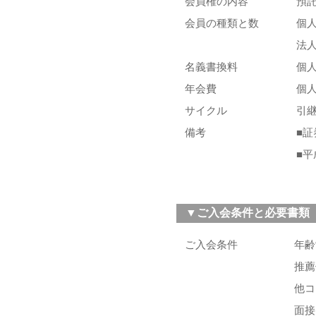
会員権の内容
預
会員の種類と数
個
法
名義書換料
個
年会費
個
サイクル
引
備考
■
■
▼ご入会条件と必要書類
ご入会条件
年齢
推薦
他コ
面接