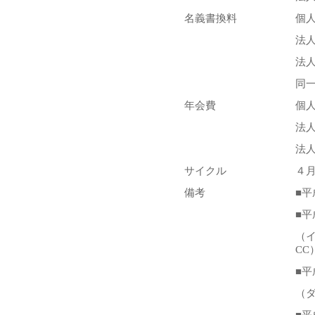
名義書換料
個
法
法
同
年会費
個
法
法
サイクル
４
備考
■
■
（
CC
■
（