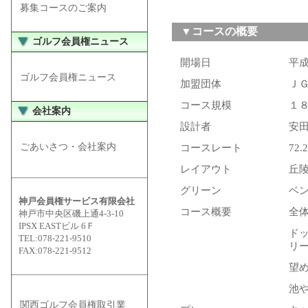
募集コースのご案内
▼コースの概要
ゴルフ会員権ニュース
開場日
平
ゴルフ会員権ニュース
加盟団体
Ｊ
コース規模
１８
会社案内
設計者
安
ごあいさつ・会社案内
コースレート
72.2
レイアウト
丘
グリーン
ベ
神戸会員権サービス有限会社
コース概要
全
神戸市中央区磯上通4-3-10
IPSX EASTビル 6Ｆ
ド
TEL:078-221-9510
リ
FAX:078-221-9512
望
池
関西ゴルフ会員権取引業