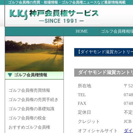
ゴルフ会員権の売買・相場情報・ゴルフ会員権ニュースなど最新情報掲載
HOME
ゴルフ会員権相
【ダイヤモンド滋賀カントリ
ダイヤモンド滋賀カント
ゴルフ会員権情報
所在地
〒5
ゴルフ会員権売買情報
TEL
0748
ゴルフ会員権の売買手続き
FAX
0748
ゴルフ会員権の基礎知識
定休日
不定
ゴルフ会員権の税金
クレジット
JC
おすすめゴルフ会員権
オフィシャルサイト
ダイ