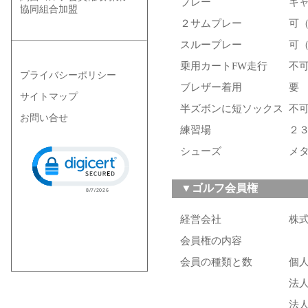
プレー
キ
協同組合加盟
２サムプレー
可
スループレー
可
乗用カートFW走行
不
プライバシーポリシー
ブレザー着用
要
サイトマップ
半ズボンに短ソックス
不
お問い合せ
練習場
２
Click to open certificate verification popup
シューズ
メ
▼ゴルフ会員権
経営会社
株
会員権の内容
会員の種類と数
個
法
法