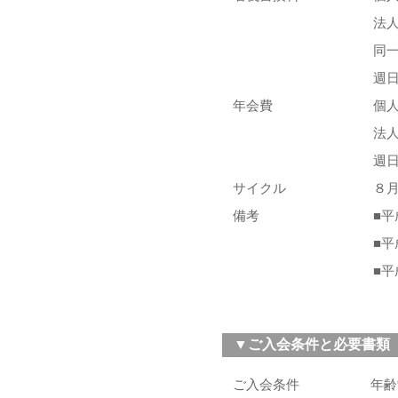
法人
同
週
年会費
個
法
週
サイクル
８
備考
■
■
■
▼ご入会条件と必要書類
ご入会条件
年齢