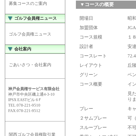
募集コースのご案内
▼コースの概要
開場日
昭
ゴルフ会員権ニュース
加盟団体
JG
ゴルフ会員権ニュース
コース規模
１８
設計者
安
会社案内
コースレート
72.4
ごあいさつ・会社案内
レイアウト
丘
グリーン
ベ
コース概要
イ
神戸会員権サービス有限会社
見
神戸市中央区磯上通4-3-10
り
IPSX EASTビル 6Ｆ
TEL:078-221-9510
プレー
キ
FAX:078-221-9512
２サムプレー
可
スループレー
不
関西ゴルフ会員権取引業