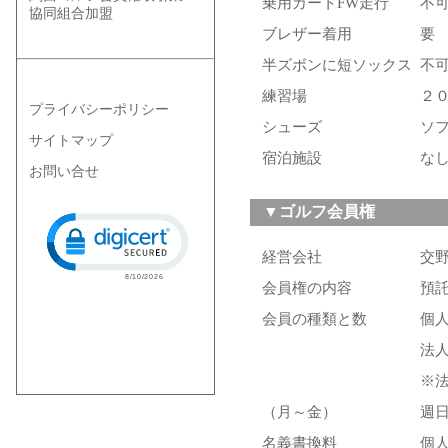
乗用カートFW走行
不
協同組合加盟
ブレザー着用
要
半ズボンに短ソックス
不
練習場
２
プライバシーポリシー
シューズ
ソ
サイトマップ
宿泊施設
な
お問い合せ
▼ゴルフ会員権
Click to open certificate verification popup
経営会社
交
会員権の内容
預
会員の種類と数
個人
法人
※
（月～金）
週日
名義書換料
個