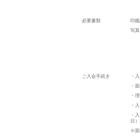
必要書類
印鑑
写真
ご入会手続き
・入
・面
・理
・入
・入
日）
※面