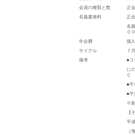
会員の種類と数
正会
名義書換料
正
名義
０
年会費
個
サイクル
７
備考
■
に
Ｃ
■
■
※
【
平
（