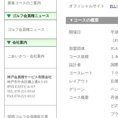
募集コースのご案内
オフィシャルサイト
れい
ゴルフ会員権ニュース
▼コースの概要
ゴルフ会員権ニュース
開場日
平
（
会社案内
加盟団体
JG
ごあいさつ・会社案内
コース規模
１８
設計者
国
コースレート
７０
神戸会員権サービス有限会社
レイアウト
丘
神戸市中央区磯上通4-3-10
IPSX EASTビル 6Ｆ
グリーン
ベ
TEL:078-221-9510
FAX:078-221-9512
コース概要
丹
ど
ブ
関西ゴルフ会員権取引業