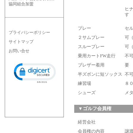
協同組合加盟
ヒ
す
プレー
セ
プライバシーポリシー
２サムプレー
可
サイトマップ
スループレー
可
お問い合せ
乗用カートFW走行
不
Click to open certificate verification popup
ブレザー着用
要
半ズボンに短ソックス
不
練習場
８
シューズ
メ
▼ゴルフ会員権
経営会社
会員権の内容
譲