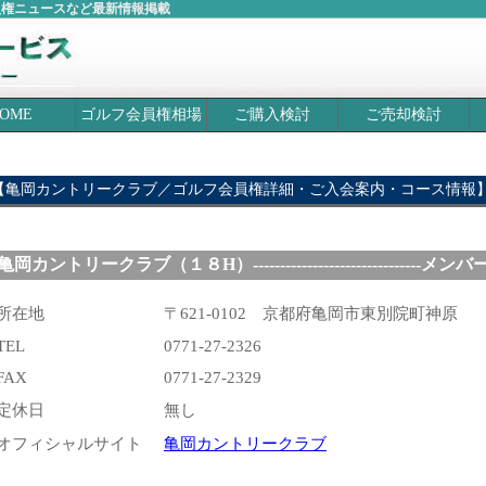
員権ニュースなど最新情報掲載
OME
ゴルフ会員権相場
ご購入検討
ご売却検討
【亀岡カントリークラブ／ゴルフ会員権詳細・ご入会案内・コース情報
亀岡カントリークラブ（１８H）-------------------------------メ
所在地
〒621-0102 京都府亀岡市東別院町神原
TEL
0771-27-2326
FAX
0771-27-2329
定休日
無し
オフィシャルサイト
亀岡カントリークラブ