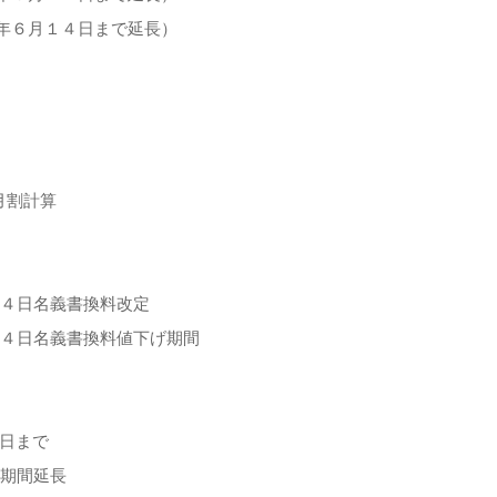
年６月１４日まで延長）
月割計算
１４日名義書換料改定
１４日名義書換料値下げ期間
日まで
下期間延長