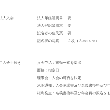
法人入会
法人印鑑証明書
要
法人登記簿謄本
要
記名者の住民票
要
記名者の写真
２枚（３㎝×４㎝）
ご入会手続き
入会申込：書類一式を提出
面接：指定日
理事会：入会の可否を決定
承認通知：入会承諾書及び名義書換料及び
権利発生：名義書換料及び年会費の振込を