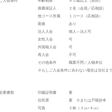
ご入会条件
年齢制限
４０歳以上（原則）
推薦保証人
２名（会員／応相談）
他コース所属
１コース（応相談）
面接
あり
法人入会
個人⇔法人可
女性入会
可
外国籍入会
可
再入会
不可
その他条件
職業不問／人物本位
※もしご入会条件に合わない場合は当社ま
必要書類
印鑑証明書
要
住民票
要 ※または戸籍抄本
写真
２枚（３㎝×４㎝）