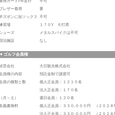
乗用カートFW走行
不可
ブレザー着用
要
半ズボンに短ソックス
不可
練習場
１７０Y ６打席
シューズ
メタルスパイクは不可
宿泊施設
なし
▼ゴルフ会員権
rification popup
経営会社
大日観光株式会社
会員権の内容
預託金制で譲渡可
会員の種類と数
個人正会員：１２１０名
法人正会員：１７０名
（月～土）
週日会員：１２０名
名義書換料
個人正会員：３３０,０００円
（２０２８
法人正会員：３３０,０００円
（２０２８