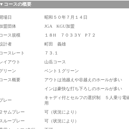
▼コースの概要
開場日
昭和５０年７月１４日
加盟団体
JGA KGU加盟
コース規模
１８H ７０３３Y P７２
設計者
町田 義雄
コースレート
７３.１
レイアウト
山岳コース
グリーン
ベント１グリーン
コース概要
アウトは池越えや谷越えのホールが多い
インは豪快な打ち下ろしのホールが多い
キャディ付とセルフの選択制 ５人乗り電
プレー
用
２サムプレー
可（状況により）
スループレー
可（状況により）